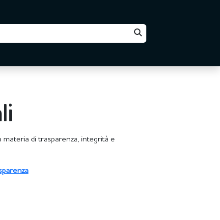
li
 materia di trasparenza, integrità e
asparenza
à