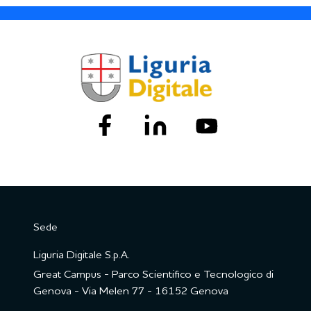
Sede
Liguria Digitale S.p.A.
Great Campus - Parco Scientifico e Tecnologico di
Genova - Via Melen 77 - 16152 Genova