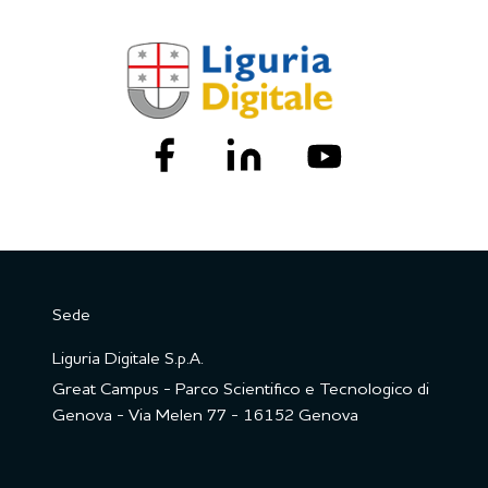
Sede
Liguria Digitale S.p.A.
Great Campus - Parco Scientifico e Tecnologico di
Genova - Via Melen 77 - 16152 Genova